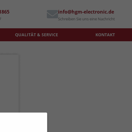
71865
info@hgm-electronic.de
7
Schreiben Sie uns eine Nachricht
QUALITÄT & SERVICE
KONTAKT