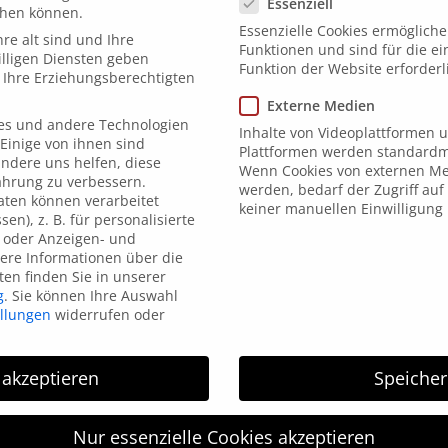
Essenziell
chen können.
Essenzielle Cookies ermöglich
re alt sind und Ihre
Funktionen und sind für die e
lligen Diensten geben
Funktion der Website erforderl
Ihre Erziehungsberechtigten
Externe Medien
es und andere Technologien
Inhalte von Videoplattformen 
Einige von ihnen sind
Plattformen werden standardmä
andere uns helfen, diese
Wenn Cookies von externen Me
ahrung zu verbessern.
werden, bedarf der Zugriff auf 
ten können verarbeitet
keiner manuellen Einwilligung
sen), z. B. für personalisierte
 oder Anzeigen- und
ere Informationen über die
en finden Sie in unserer
g
.
Sie können Ihre Auswahl
ellungen
widerrufen oder
 akzeptieren
Speiche
Nur essenzielle Cookies akzeptieren