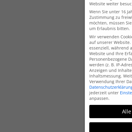
Website weiter besu
Wenn Sie unter 16 Jah
Zustimmung zu freiwi
möchten, müssen Sie 
um Erlaubnis bitten.
Wir verwenden Cooki
auf unserer Website. 
essenziell, während 
Website und Ihre Erf
Personenbezogene Da
werden (z. B. IP-Adres
Anzeigen und Inhalte
Inhaltsmessung.
Weit
Verwendung Ihrer Dat
Datenschutzerklärun
jederzeit unter
Einst
anpassen.
Alle