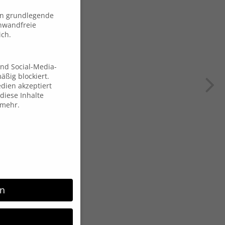
en grundlegende
inwandfreie
ich.
und Social-Media-
ßig blockiert.
dien akzeptiert
diese Inhalte
 mehr.
rn