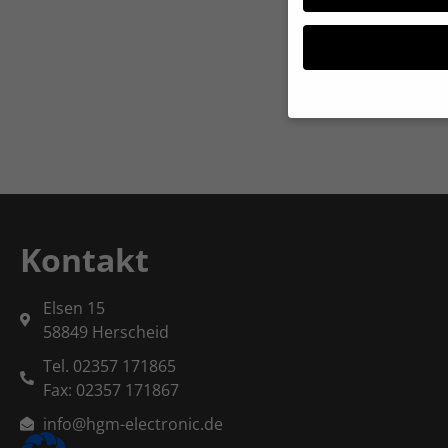
Wenn Sie unter 16 Ja
Ihre Erziehungsberec
Wir verwenden Cookie
während andere uns h
können verarbeitet we
Kontakt
und Inhaltsmessung.
Datenschutzerklärun
Hier finden Sie eine 
Elsen 15
Kategorien geben ode
auswählen.
58849 Herscheid
Tel. 02357 171865
Alle akzeptieren
Fax: 02357 171867
Datenschutzeinstell
info@hgm-electronic.de
Essenziell (1)