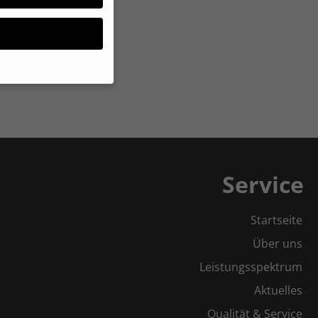
möchten, müssen Sie
sind essenziell,
nbezogene Daten
halte oder Anzeigen-
Service
e in unserer
gung zu ganzen
Startseite
te Cookies
Über uns
Leistungsspektrum
Zurück
Aktuelles
Qualität & Service