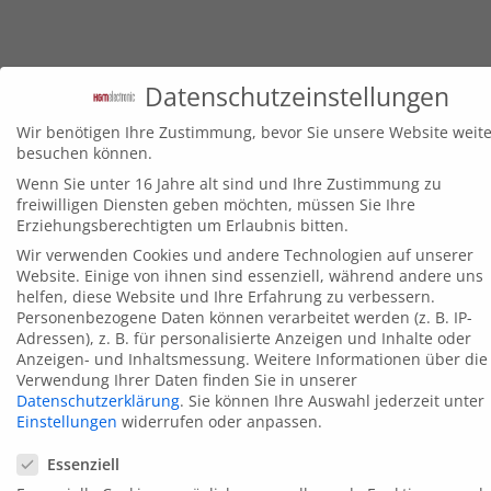
HGM electronic
Unser Angebot im
Datenschutzeinstellungen
Überblick
Bei uns beziehen Sie komfortabel
Wir benötigen Ihre Zustimmung, bevor Sie unsere Website weite
besuchen können.
ihr gesamtes Programm an
Wenn Sie unter 16 Jahre alt sind und Ihre Zustimmung zu
Kennzeichnungstechnik, insbesondere
freiwilligen Diensten geben möchten, müssen Sie Ihre
Erziehungsberechtigten um Erlaubnis bitten.
bieten wir Ihnen Kompetenz in den
Wir verwenden Cookies und andere Technologien auf unserer
Bereichen: Etikettendrucker, Etikettierer,
Website. Einige von ihnen sind essenziell, während andere uns
helfen, diese Website und Ihre Erfahrung zu verbessern.
Direktdrucksysteme, Thermo-Transfer-Band,
Personenbezogene Daten können verarbeitet werden (z. B. IP-
Adressen), z. B. für personalisierte Anzeigen und Inhalte oder
Etiketten, Ersatzteile wie Thermoleisten,
Anzeigen- und Inhaltsmessung.
Weitere Informationen über die
Verwendung Ihrer Daten finden Sie in unserer
Druckrollen usw.
Datenschutzerklärung
.
Sie können Ihre Auswahl jederzeit unter
Einstellungen
widerrufen oder anpassen.
Datenschutzeinstellungen
Essenziell