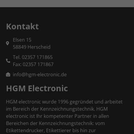
Zurück
Datenschutzeinstellungen
Essenziell (1)
Essenzielle Cookies ermöglichen grundlegende Funktionen und sind für die
Kontakt
einwandfreie Funktion der Website erforderlich.
Cookie-Informationen anzeigen
Elsen 15
58849 Herscheid
Externe Medien (2)
Tel. 02357 171865
Inhalte von Videoplattformen und Social-Media-Plattformen werden
Fax: 02357 171867
standardmäßig blockiert. Wenn Cookies von externen Medien akzeptiert wer
bedarf der Zugriff auf diese Inhalte keiner manuellen Einwilligung mehr.
info@hgm-electronic.de
Cookie-Informationen anzeigen
HGM Electronic
powered by Borlabs Cookie
Datenschutzerklärung
Impr
HGM electronic wurde 1996 gegründet und arbeitet
im Bereich der Kennzeichnungstechnik. HGM
electronic ist Ihr kompetenter Partner in allen
Bereichen der Kennzeichnungstechnik: vom
Etikettendrucker, Etikettierer bis hin zur