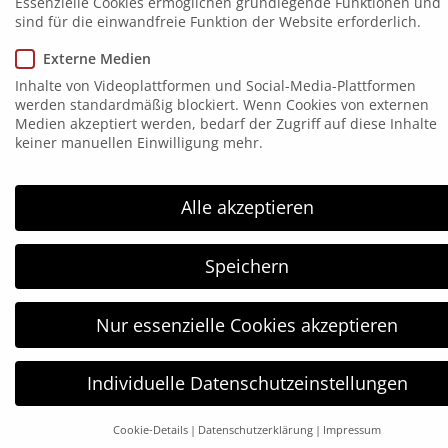
Essenzielle Cookies ermöglichen grundlegende Funktionen und
sind für die einwandfreie Funktion der Website erforderlich.
Langjährige Erfahrung
Umfassendes technisches Know-How
Externe Medien
Inhalte von Videoplattformen und Social-Media-Plattformen
werden standardmäßig blockiert. Wenn Cookies von externen
Wir haben für sämtliche Anwendungen die
Medien akzeptiert werden, bedarf der Zugriff auf diese Inhalte
richtige Lösung. Durch langjährige Erfahrung
keiner manuellen Einwilligung mehr.
und umfassendes technisches Know-How in
Alle akzeptieren
den jeweiligen Produktsparten schaffen wir
die optimale Einkaufsmöglichkeit. Selbst bei
Speichern
bestehenden Kennzeichnungstechnologien
können wir in Zusammenarbeit mit unseren
Nur essenzielle Cookies akzeptieren
Kunden Kosten reduzieren. Durch ein
Netzwerk an Servicetechnikern in ganz
Individuelle Datenschutzeinstellungen
Deutschland erreichen wir eine hohe
Cookie-Details
Datenschutzerklärung
Impressum