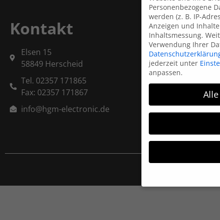
Personenbezogene Da
werden (z. B. IP-Adres
Kontakt
Anzeigen und Inhalte
Inhaltsmessung.
Weit
Verwendung Ihrer Dat
Elsen 15
Datenschutzerklärun
jederzeit unter
Einst
58849 Herscheid
anpassen.
Tel. 02357 171865
Fax: 02357 171867
Alle
info@hgm-electronic.de
Wenn Sie unter 16 Ja
Ihre Erziehungsberec