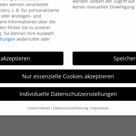
werden, bedarf der Zugriff auf 
ten können verarbeitet
keiner manuellen Einwilligung
sen), z. B. für personalisierte
HGM Electronic
 oder Anzeigen- und
ere Informationen über die
en finden Sie in unserer
HGM electronic wurde 1996 gegründet und arbeitet im
g
.
Sie können Ihre Auswahl
ellungen
widerrufen oder
Bereich der Kennzeichnungstechnik. HGM electronic ist
Ihr kompetenter Partner in allen Bereichen der
Kennzeichnungstechnik: vom Etikettendrucker,
 akzeptieren
Speiche
Etikettierer bis hin zur Thermotransfer-Direkt-Druck-
Systemen.
Nur essenzielle Cookies akzeptieren
Individuelle Datenschutzeinstellungen
Impressum
Datenschutzerklärung
Cookie-Details
Datenschutzerklärung
Impressum
Datenschutzeinstellungen
hre alt sind und Ihre Zustimmung zu freiwilligen Diensten geben 
htigten um Erlaubnis bitten.