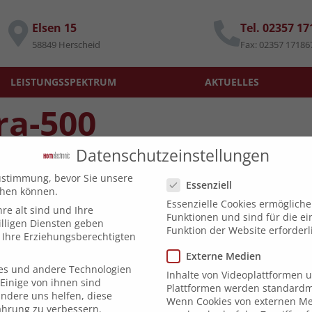
Elsen 15
Tel. 02357 1
58849 Herscheid
Fax: 02357 17186
LEISTUNGSSPEKTRUM
AKTUELLES
ra-500
Datenschutzeinstellungen
Datenschutzeinstellungen
ustimmung, bevor Sie unsere
Essenziell
chen können.
Essenzielle Cookies ermöglich
re alt sind und Ihre
Funktionen und sind für die e
lligen Diensten geben
Funktion der Website erforderl
Ihre Erziehungsberechtigten
Externe Medien
es und andere Technologien
Inhalte von Videoplattformen 
Einige von ihnen sind
Plattformen werden standardmä
andere uns helfen, diese
Wenn Cookies von externen Me
ahrung zu verbessern.