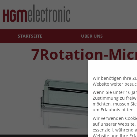
STARTSEITE
ÜBER UNS
7Rotation-Mic
Wir benötigen Ihre Z
Website weiter besu
Wenn Sie unter 16 Jah
Zustimmung zu freiwi
möchten, müssen Sie 
um Erlaubnis bitten.
Wir verwenden Cooki
auf unserer Website. 
essenziell, während 
Website und Ihre Erf