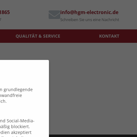
71865
info@hgm-electronic.de
7
Schreiben Sie uns eine Nachricht
QUALITÄT & SERVICE
KONTAKT
en grundlegende
inwandfreie
ich.
und Social-Media-
ßig blockiert.
dien akzeptiert