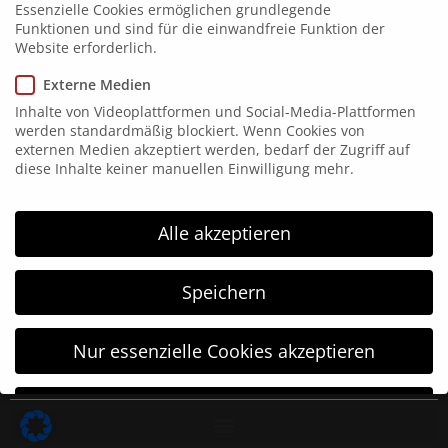
Fax: 02357 171867
Essenzielle Cookies ermöglichen grundlegende
Funktionen und sind für die einwandfreie Funktion der
info@hgm-electronic.de
Website erforderlich.
HGM Electronic
Externe Medien
Inhalte von Videoplattformen und Social-Media-Plattformen
HGM electronic wurde 1996 gegründet und arbeitet
werden standardmäßig blockiert. Wenn Cookies von
externen Medien akzeptiert werden, bedarf der Zugriff auf
im Bereich der Kennzeichnungstechnik. HGM
diese Inhalte keiner manuellen Einwilligung mehr.
electronic ist Ihr kompetenter Partner in allen
Bereichen der Kennzeichnungstechnik: vom
Etikettendrucker, Etikettierer bis hin zur
Alle akzeptieren
Thermotransfer-Direkt-Druck-Systemen.
Speichern
Service
Nur essenzielle Cookies akzeptieren
Individuelle Datenschutzeinstellungen