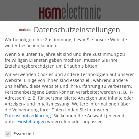
Datenschutzeinstellungen
Wir benötigen Ihre Zustimmung, bevor Sie unsere Website
weiter besuchen können.
OpenSans-SemiBold
Wenn Sie unter 16 Jahre alt sind und Ihre Zustimmung zu
freiwilligen Diensten geben möchten, müssen Sie Ihre
Erziehungsberechtigten um Erlaubnis bitten.
OpenSans-SemiBold
Wir verwenden Cookies und andere Technologien auf unserer
Website. Einige von ihnen sind essenziell, während andere
uns helfen, diese Website und Ihre Erfahrung zu verbessern.
Personenbezogene Daten können verarbeitet werden (z. B. IP-
Kontakt
Adressen), z. B. für personalisierte Anzeigen und Inhalte oder
Anzeigen- und Inhaltsmessung.
Weitere Informationen über
die Verwendung Ihrer Daten finden Sie in unserer
Elsen 15
Datenschutzerklärung
.
Sie können Ihre Auswahl jederzeit
58849 Herscheid
unter
Einstellungen
widerrufen oder anpassen.
Datenschutzeinstellungen
Tel. 02357 171865
Essenziell