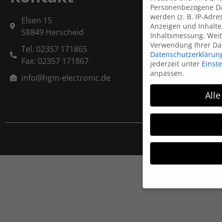
Personenbezogene Da
werden (z. B. IP-Adres
Elsen 15
Anzeigen und Inhalte
58849 Herscheid
Inhaltsmessung.
Weit
Verwendung Ihrer Dat
Tel. 02357 171865
Datenschutzerklärun
Fax: 02357 171867
jederzeit unter
Einst
anpassen.
info@hgm-electronic.de
Alle
Wenn Sie unter 16 Ja
Ihre Erziehungsberec