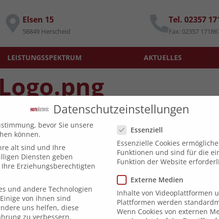
Elsen 15
Tel. 02357 1
58849 Herscheid
Fax: 02357 17186
LEISTUNGSSPEKTRUM
AKTUELLES
Logo.png
Datenschutzeinstellungen
Datenschutzeinstellungen
ustimmung, bevor Sie unsere
Essenziell
chen können.
Essenzielle Cookies ermöglich
re alt sind und Ihre
Funktionen und sind für die e
lligen Diensten geben
Funktion der Website erforderl
Ihre Erziehungsberechtigten
uploads/cropped-HGM-Logo.png
Externe Medien
es und andere Technologien
Inhalte von Videoplattformen 
Einige von ihnen sind
Plattformen werden standardmä
andere uns helfen, diese
HGM Electronic
Wenn Cookies von externen Me
ahrung zu verbessern.