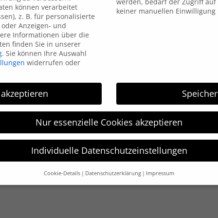
werden, bedarf der Zugriff auf 
ten können verarbeitet
keiner manuellen Einwilligung
sen), z. B. für personalisierte
HGM electronic wurde 1996 gegründet und arbeitet im
 oder Anzeigen- und
Bereich der Kennzeichnungstechnik. HGM electronic ist
ere Informationen über die
Ihr kompetenter Partner in allen Bereichen der
en finden Sie in unserer
g
.
Sie können Ihre Auswahl
Kennzeichnungstechnik: vom Etikettendrucker,
ellungen
widerrufen oder
Etikettierer bis hin zur Thermotransfer-Direkt-Druck-
Systemen.
 akzeptieren
Speiche
Nur essenzielle Cookies akzeptieren
Impressum
Datenschutzerklärung
Individuelle Datenschutzeinstellungen
Cookie-Details
Datenschutzerklärung
Impressum
Datenschutzeinstellungen
hre alt sind und Ihre Zustimmung zu freiwilligen Diensten geben 
htigten um Erlaubnis bitten.