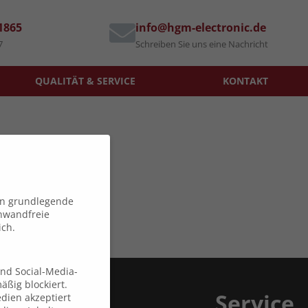
71865
info@hgm-electronic.de
7
Schreiben Sie uns eine Nachricht
QUALITÄT & SERVICE
KONTAKT
en grundlegende
inwandfreie
ich.
und Social-Media-
ßig blockiert.
Service
dien akzeptiert