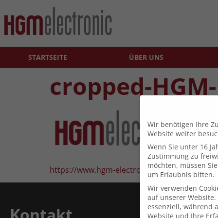
STARTSEITE
ÜBER UNS
cropped-HGM-
Wir benötigen Ihre Z
Website weiter besu
Wenn Sie unter 16 Jah
Zustimmung zu freiwi
möchten, müssen Sie 
https://www.hgm-electronic.de/wp-content/
um Erlaubnis bitten.
Wir verwenden Cooki
auf unserer Website. 
essenziell, während 
Kontakt
Website und Ihre Erf