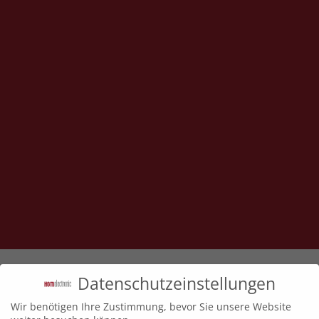
Datenschutzeinstellungen
CAB Etiketten­
Wir benötigen Ihre Zustimmung, bevor Sie unsere Website