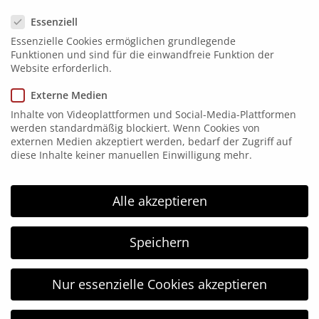
Datenschutzeinstellungen
Essenziell
Kontakt
Essenzielle Cookies ermöglichen grundlegende
Funktionen und sind für die einwandfreie Funktion der
Website erforderlich.
Elsen 15
58849 Herscheid
Externe Medien
Tel. 02357 171865
Inhalte von Videoplattformen und Social-Media-Plattformen
werden standardmäßig blockiert. Wenn Cookies von
Fax: 02357 171867
externen Medien akzeptiert werden, bedarf der Zugriff auf
diese Inhalte keiner manuellen Einwilligung mehr.
info@hgm-electronic.de
HGM Electronic
Alle akzeptieren
HGM electronic wurde 1996 gegründet und arbeitet
im Bereich der Kennzeichnungstechnik. HGM
Speichern
electronic ist Ihr kompetenter Partner in allen
Bereichen der Kennzeichnungstechnik: vom
Nur essenzielle Cookies akzeptieren
Etikettendrucker, Etikettierer bis hin zur
Thermotransfer-Direkt-Druck-Systemen.