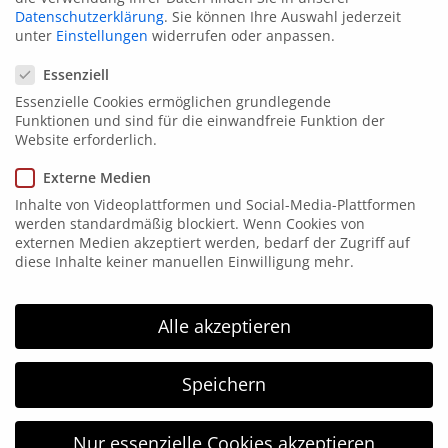
Datenschutzerklärung
.
Sie können Ihre Auswahl jederzeit
unter
Einstellungen
widerrufen oder anpassen.
Datenschutzeinstellungen
Essenziell
Essenzielle Cookies ermöglichen grundlegende
Funktionen und sind für die einwandfreie Funktion der
Kontakt
Website erforderlich.
Externe Medien
Elsen 15
Inhalte von Videoplattformen und Social-Media-Plattformen
58849 Herscheid
werden standardmäßig blockiert. Wenn Cookies von
externen Medien akzeptiert werden, bedarf der Zugriff auf
Tel. 02357 171865
diese Inhalte keiner manuellen Einwilligung mehr.
Fax: 02357 171867
info@hgm-electronic.de
Alle akzeptieren
HGM Electronic
Speichern
HGM electronic wurde 1996 gegründet und arbeitet
im Bereich der Kennzeichnungstechnik. HGM
Nur essenzielle Cookies akzeptieren
electronic ist Ihr kompetenter Partner in allen