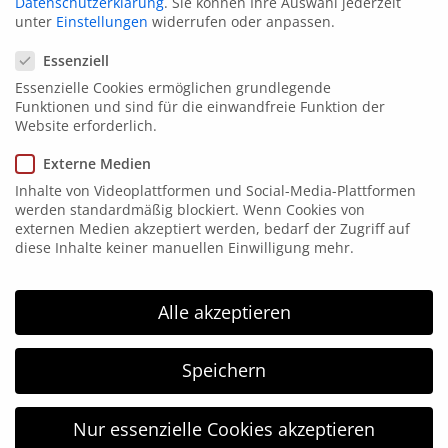
Datenschutzerklärung
.
Sie können Ihre Auswahl jederzeit
unter
Einstellungen
widerrufen oder anpassen.
Datenschutzeinstellungen
Essenziell
Essenzielle Cookies ermöglichen grundlegende
Funktionen und sind für die einwandfreie Funktion der
Kontakt
Website erforderlich.
Elsen 15
Externe Medien
58849 Herscheid
Inhalte von Videoplattformen und Social-Media-Plattformen
werden standardmäßig blockiert. Wenn Cookies von
Tel. 02357 171865
externen Medien akzeptiert werden, bedarf der Zugriff auf
Fax: 02357 171867
diese Inhalte keiner manuellen Einwilligung mehr.
info@hgm-electronic.de
Alle akzeptieren
HGM Electronic
Speichern
HGM electronic wurde 1996 gegründet und arbeitet
im Bereich der Kennzeichnungstechnik. HGM
electronic ist Ihr kompetenter Partner in allen
Nur essenzielle Cookies akzeptieren
Bereichen der Kennzeichnungstechnik: vom