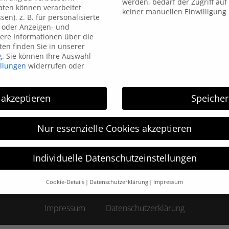
werden, bedarf der Zugriff auf 
ten können verarbeitet
keiner manuellen Einwilligung
sen), z. B. für personalisierte
 oder Anzeigen- und
ere Informationen über die
en finden Sie in unserer
HGM Electronic
g
.
Sie können Ihre Auswahl
ellungen
widerrufen oder
HGM electronic wurde 1996 gegründet und arbeitet im
 akzeptieren
Speiche
Bereich der Kennzeichnungstechnik. HGM electronic ist
Ihr kompetenter Partner in allen Bereichen der
Kennzeichnungstechnik: vom Etikettendrucker,
Nur essenzielle Cookies akzeptieren
Etikettierer bis hin zur Thermotransfer-Direkt-Druck-
Systemen.
Individuelle Datenschutzeinstellungen
Cookie-Details
Datenschutzerklärung
Impressum
Datenschutzeinstellungen
Impressum
Datenschutzerklärung
hre alt sind und Ihre Zustimmung zu freiwilligen Diensten geben 
htigten um Erlaubnis bitten.