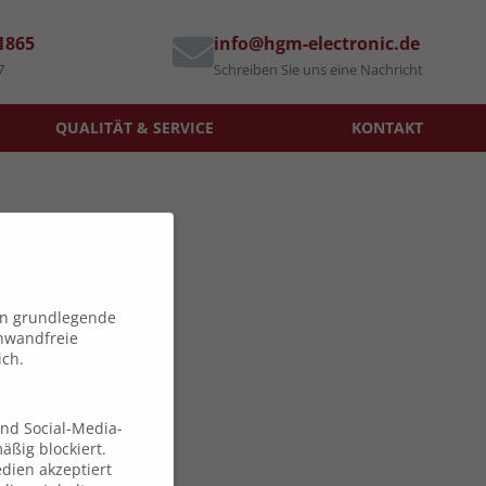
71865
info@hgm-electronic.de
7
Schreiben Sie uns eine Nachricht
QUALITÄT & SERVICE
KONTAKT
en grundlegende
inwandfreie
ich.
und Social-Media-
ßig blockiert.
dien akzeptiert