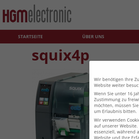
STARTSEITE
ÜBER UNS
squix4p
Wir benötigen Ihre Z
Website weiter besu
Wenn Sie unter 16 Jah
Zustimmung zu freiwi
möchten, müssen Sie 
um Erlaubnis bitten.
Wir verwenden Cooki
auf unserer Website. 
essenziell, während 
Website und Ihre Erf