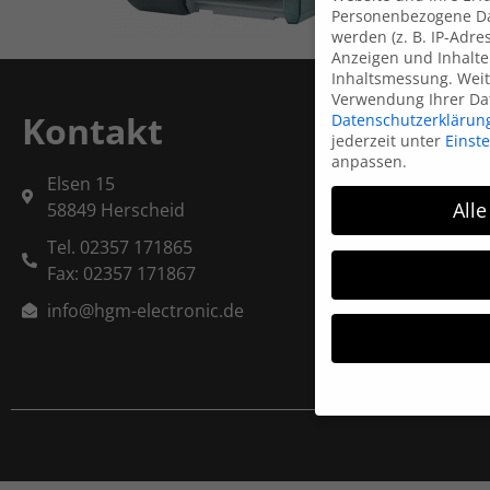
Personenbezogene Da
werden (z. B. IP-Adres
Anzeigen und Inhalte
Inhaltsmessung.
Weit
Verwendung Ihrer Dat
Kontakt
Datenschutzerklärun
jederzeit unter
Einst
anpassen.
Elsen 15
Alle
58849 Herscheid
Tel. 02357 171865
Fax: 02357 171867
info@hgm-electronic.de
Wenn Sie unter 16 Ja
Ihre Erziehungsberec