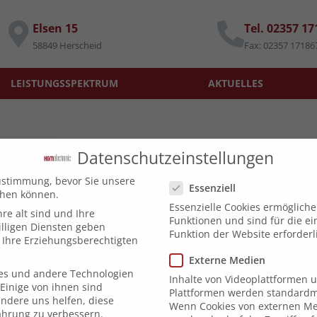
Elsen 15
Tel. 02357 1
58849 Herscheid
Fax: 02357 17186
LEISTUNGSSPEKTRUM
AKTUELLES
Datenschutzeinstellungen
Datenschutzeinstellungen
ustimmung, bevor Sie unsere
Essenziell
chen können.
Essenzielle Cookies ermöglich
re alt sind und Ihre
Funktionen und sind für die e
lligen Diensten geben
Funktion der Website erforderl
Ihre Erziehungsberechtigten
Externe Medien
es und andere Technologien
Inhalte von Videoplattformen 
Einige von ihnen sind
Plattformen werden standardmä
andere uns helfen, diese
Wenn Cookies von externen Me
ahrung zu verbessern.