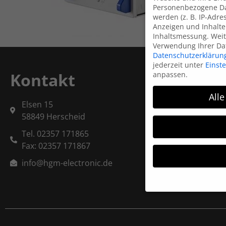
Personenbezogene Da
werden (z. B. IP-Adres
Anzeigen und Inhalte
Inhaltsmessung.
Weit
Verwendung Ihrer Dat
Datenschutzerklärun
jederzeit unter
Einst
Kontakt
anpassen.
Alle
Elsen 15
58849 Herscheid
Tel. 02357 171865
Fax: 02357 171867
info@hgm-electronic.de
Wenn Sie unter 16 Ja
Ihre Erziehungsberec