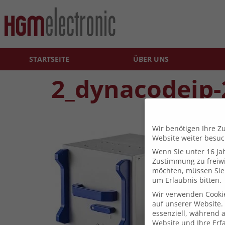
STARTSEITE
ÜBER UNS
2_dynacodeip-
Wir benötigen Ihre Z
Website weiter besu
Wenn Sie unter 16 Jah
Zustimmung zu freiwi
möchten, müssen Sie 
um Erlaubnis bitten.
Wir verwenden Cooki
auf unserer Website. 
essenziell, während 
Website und Ihre Erf