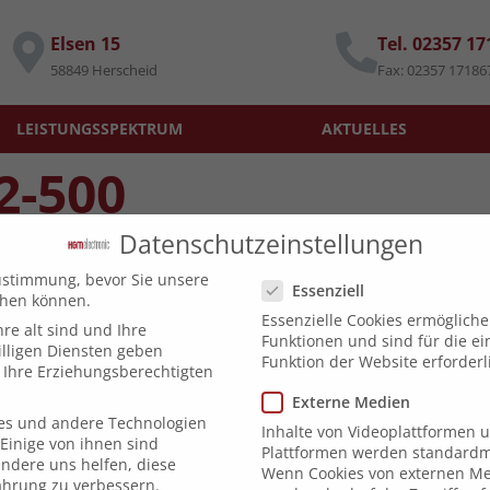
Elsen 15
Tel. 02357 1
58849 Herscheid
Fax: 02357 17186
LEISTUNGSSPEKTRUM
AKTUELLES
2-500
Datenschutzeinstellungen
Datenschutzeinstellungen
ustimmung, bevor Sie unsere
Essenziell
chen können.
Essenzielle Cookies ermöglich
re alt sind und Ihre
Funktionen und sind für die e
lligen Diensten geben
Funktion der Website erforderl
Ihre Erziehungsberechtigten
Externe Medien
es und andere Technologien
Inhalte von Videoplattformen 
Einige von ihnen sind
Plattformen werden standardmä
andere uns helfen, diese
Wenn Cookies von externen Me
ahrung zu verbessern.