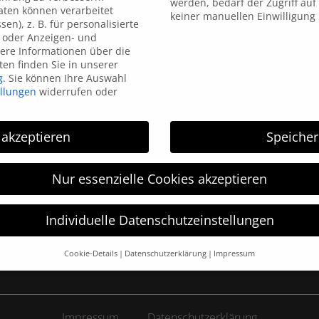
werden, bedarf der Zugriff auf 
ten können verarbeitet
keiner manuellen Einwilligung
sen), z. B. für personalisierte
 oder Anzeigen- und
ere Informationen über die
en finden Sie in unserer
g
.
Sie können Ihre Auswahl
ellungen
widerrufen oder
HGM Electronic
 akzeptieren
Speiche
HGM electronic wurde 1996 gegründet und arbeitet im
Bereich der Kennzeichnungstechnik. HGM electronic ist
Nur essenzielle Cookies akzeptieren
Ihr kompetenter Partner in allen Bereichen der
Kennzeichnungstechnik: vom Etikettendrucker,
Etikettierer bis hin zur Thermotransfer-Direkt-Druck-
Individuelle Datenschutzeinstellungen
Systemen.
Cookie-Details
Datenschutzerklärung
Impressum
Datenschutzeinstellungen
hre alt sind und Ihre Zustimmung zu freiwilligen Diensten geben 
htigten um Erlaubnis bitten.
Impressum
Datenschutzerklärung