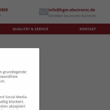
71865
info@hgm-electronic.de
7
Schreiben Sie uns eine Nachricht
QUALITÄT & SERVICE
KONTAKT
en grundlegende
inwandfreie
ich.
und Social-Media-
ßig blockiert.
dien akzeptiert