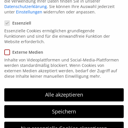
die Verwendung Ihrer Daten finden Sie in unserer
Datenschutzerklärung
.
Sie können Ihre Auswahl jederzeit
unter
Einstellungen
widerrufen oder anpassen.
Datenschutzeinstellungen
Essenziell
Essenzielle Cookies ermöglichen grundlegende
Funktionen und sind für die einwandfreie Funktion der
Website erforderlich.
Kontakt
Externe Medien
Elsen 15
Inhalte von Videoplattformen und Social-Media-Plattformen
58849 Herscheid
werden standardmäßig blockiert. Wenn Cookies von
externen Medien akzeptiert werden, bedarf der Zugriff auf
Tel. 02357 171865
diese Inhalte keiner manuellen Einwilligung mehr.
Fax: 02357 171867
info@hgm-electronic.de
Alle akzeptieren
HGM Electronic
Speichern
HGM electronic wurde 1996 gegründet und arbeitet
im Bereich der Kennzeichnungstechnik. HGM