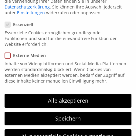
die Verwendung Ihrer Daten finden Sie in unserer
Datenschutzerklärung
.
Sie können Ihre Auswahl jederzeit
unter
Einstellungen
widerrufen oder anpassen.
Datenschutzeinstellungen
Essenziell
Essenzielle Cookies ermöglichen grundlegende
Funktionen und sind für die einwandfreie Funktion der
Website erforderlich.
Kontakt
Externe Medien
Elsen 15
Inhalte von Videoplattformen und Social-Media-Plattformen
58849 Herscheid
werden standardmäßig blockiert. Wenn Cookies von
externen Medien akzeptiert werden, bedarf der Zugriff auf
Tel. 02357 171865
diese Inhalte keiner manuellen Einwilligung mehr.
Fax: 02357 171867
info@hgm-electronic.de
Alle akzeptieren
HGM Electronic
Speichern
HGM electronic wurde 1996 gegründet und arbeitet
im Bereich der Kennzeichnungstechnik. HGM