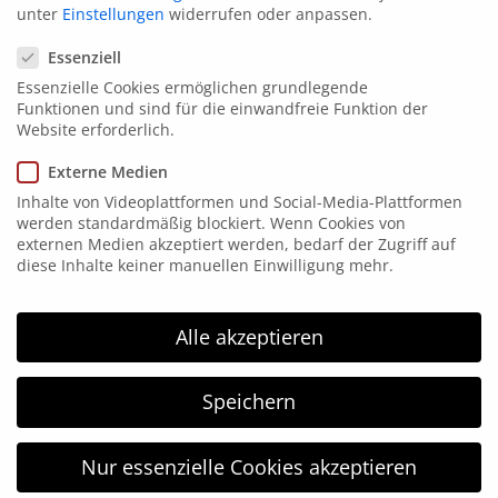
unter
Einstellungen
widerrufen oder anpassen.
Datenschutzeinstellungen
Essenziell
Essenzielle Cookies ermöglichen grundlegende
Kontakt
Funktionen und sind für die einwandfreie Funktion der
Website erforderlich.
Elsen 15
Externe Medien
58849 Herscheid
Inhalte von Videoplattformen und Social-Media-Plattformen
werden standardmäßig blockiert. Wenn Cookies von
Tel. 02357 171865
externen Medien akzeptiert werden, bedarf der Zugriff auf
Fax: 02357 171867
diese Inhalte keiner manuellen Einwilligung mehr.
info@hgm-electronic.de
HGM Electronic
Alle akzeptieren
HGM electronic wurde 1996 gegründet und arbeitet
Speichern
im Bereich der Kennzeichnungstechnik. HGM
electronic ist Ihr kompetenter Partner in allen
Nur essenzielle Cookies akzeptieren
Bereichen der Kennzeichnungstechnik: vom