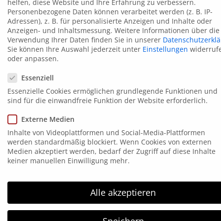
helfen, diese Website und Ihre Erfahrung zu verbessern.
Personenbezogene Daten können verarbeitet werden (z. B. IP-
Adressen), z. B. für personalisierte Anzeigen und Inhalte oder
Anzeigen- und Inhaltsmessung.
Weitere Informationen über die
Verwendung Ihrer Daten finden Sie in unserer
Datenschutzerkl
Sie können Ihre Auswahl jederzeit unter
Einstellungen
widerruf
oder anpassen.
Datenschutzeinstellungen
Kontakt
Essenziell
Essenzielle Cookies ermöglichen grundlegende Funktionen und
Elsen 15
sind für die einwandfreie Funktion der Website erforderlich.
58849 Herscheid
Externe Medien
Tel. 02357 171865
Inhalte von Videoplattformen und Social-Media-Plattformen
Fax: 02357 171867
werden standardmäßig blockiert. Wenn Cookies von externen
Medien akzeptiert werden, bedarf der Zugriff auf diese Inhalte
info@hgm-electronic.de
keiner manuellen Einwilligung mehr.
HGM Electronic
Alle akzeptieren
HGM electronic wurde 1996 gegründet und arbeitet
im Bereich der Kennzeichnungstechnik. HGM