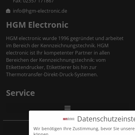
Fax: 02357 171867
info@hgm-electronic.de
HGM Electronic
HGM electronic wurde 1996 gegründet und arbeitet
im Bereich der Kennzeichnungstechnik. HGM
electronic ist Ihr kompetenter Partner in allen
Bereichen der Kennzeichnungstechnik: vom
Etikettendrucker, Etikettierer bis hin zur
Thermotransfer-Direkt-Druck-Systemen.
Service
Datenschutzeinst
Wir benötigen Ihre Zustimmung, bevor Sie unser
können.