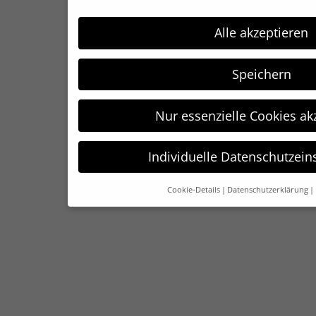
Alle akzeptieren
Speichern
Nur essenzielle Cookies ak
Individuelle Datenschutzein
Cookie-Details
Datenschutzerklärung
Datenschutzeinst
Wenn Sie unter 16 Jahre alt sind und Ihre Zustimm
Diensten geben möchten, müssen Sie Ihre Erzieh
Erlaubnis bitten.
Wir verwenden Cookies und andere Technologien 
Einige von ihnen sind essenziell, während andere
und Ihre Erfahrung zu verbessern.
Personenbezo
verarbeitet werden (z. B. IP-Adressen), z. B. für p