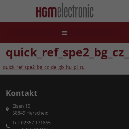
quick_ref_spe2_bg_cz
quick_ref_spe2_bg_cz_de_gb_hu_pl_ru
Kontakt
Elsen 15
58849 Herscheid
Tel. 02357 171865